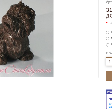
Арт
3
Д
Ви
Кіль