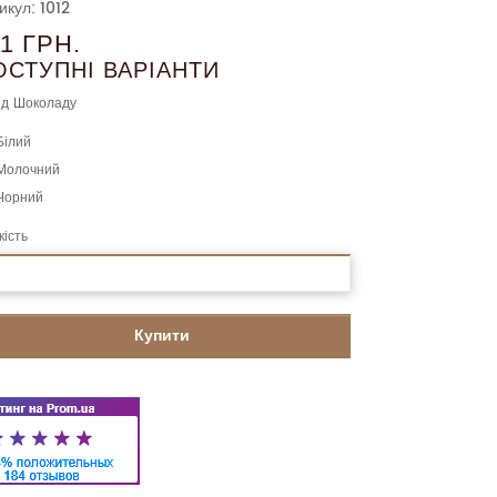
икул: 1012
11 ГРН.
ОСТУПНІ ВАРІАНТИ
д Шоколаду
Білий
Молочний
Чорний
кість
Купити