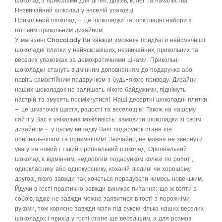
шоколад з приколами для дітей, друзів, колег та начальства.
Незвичайний шоколад у веселій упаковці.
Прикольний шоколад – це шоколадки та шоколадні набори з
готовим прикольним дизайном.
У магазині ChocoLady Ви завжди зможете придбати найсмачніші
шоколадні плитки у найяскравіших, незвичайних, прикольних та
веселих упаковках за демократичними цінами. Прикольні
шоколадки стануть відмінним доповненням до подарунка або
навіть самостійним подарунком з будь-якого приводу. Дизайни
наших шоколадок не залишать нікого байдужими, піднімуть
настрій та змусять посміхнутися! Наші десертні шоколадні плитки
– це шматочок щастя, радості та веселощів! Також на нашому
сайті у Вас є унікальна можливість: замовити шоколадки зі своїм
дизайном – у цьому випадку Ваш подарунок стане ще
оригінальнішим та приємнішим! Звичайно, не можна не звернути
увагу на новий і такий оригінальний шоколад. Оригінальний
шоколад є відмінним, недорогим подарунком колезі по роботі,
однокласнику або однокурснику, коханій людині чи хорошому
другові, якого завжди так хочеться порадувати чимось новеньким.
Йдучи в гості практично завжди виникає питання: що ж взяти з
собою, адже не завжди можна заявитися в гості з порожніми
руками, тож корисно завжди мати під рукою кілька наших веселих
шоколадок і прихід у гості стане ще веселішим, а для розмов