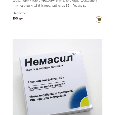
Шоколадний набір Кращому Вчителю Склад: Шоколадна
плитка у вигляді блістера таблеток 35г. Розмір к..
Вартість:
199 грн.