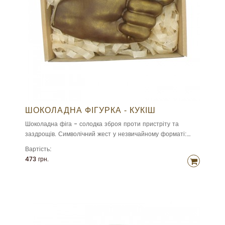
ШОКОЛАДНА ФІГУРКА - КУКІШ
Шоколадна фіга - солодка зброя проти пристріту та
заздрощів. Символічний жест у незвичайному форматі:
смачний бельгійський шоколад та щіпка гумору
Вартість:
473 грн.