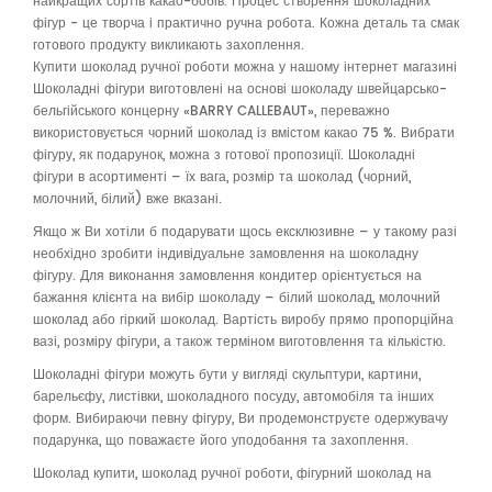
найкращих сортів какао-бобів. Процес створення шоколадних
фігур - це творча і практично ручна робота. Кожна деталь та смак
готового продукту викликають захоплення.
Купити шоколад ручної роботи можна у нашому інтернет магазині
Шоколадні фігури виготовлені на основі шоколаду швейцарсько-
бельгійського концерну «BARRY CALLEBAUT», переважно
використовується чорний шоколад із вмістом какао 75 %. Вибрати
фігуру, як подарунок, можна з готової пропозиції. Шоколадні
фігури в асортименті – їх вага, розмір та шоколад (чорний,
молочний, білий) вже вказані.
Якщо ж Ви хотіли б подарувати щось ексклюзивне – у такому разі
необхідно зробити індивідуальне замовлення на шоколадну
фігуру. Для виконання замовлення кондитер орієнтується на
бажання клієнта на вибір шоколаду – білий шоколад, молочний
шоколад або гіркий шоколад. Вартість виробу прямо пропорційна
вазі, розміру фігури, а також терміном виготовлення та кількістю.
Шоколадні фігури можуть бути у вигляді скульптури, картини,
барельєфу, листівки, шоколадного посуду, автомобіля та інших
форм. Вибираючи певну фігуру, Ви продемонструєте одержувачу
подарунка, що поважаєте його уподобання та захоплення.
Шоколад купити, шоколад ручної роботи, фігурний шоколад на