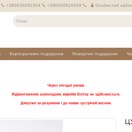
+380630282354
+380500516549
Особистий кабін
и
Корпоративні подарунки
Новорічні подарунки
Ч
Через погодні умови.
Відвантаження шоколадних виробів Влітку не здійснюється.
Дякуємо за розуміння і до нових зустрічей восени.
Ц