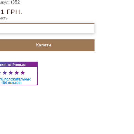
икул: 1352
01 ГРН.
кість
Купити