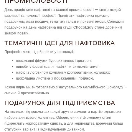
ПРОМИСЛОВОСТІ
День працівників нафтової та газової промисловості — свято людей
важливої та нелегкої професії. Привітати нафтовика приємно
подарунком, який поєднує тематику галузі й приємні емоції. Солодкий
подарунок на день нафтовика від студії ChocoLady стане доречним
знаком поваги.
ТЕМАТИЧНІ ІДЕЇ ДЛЯ НАФТОВИКА
Професію легко відобразити у шоколаді:
шоколадні фігурки бурових вишок і цистерн;
вироби у формі краплі нафти чи символів галузі;
набір із логотипом компанії у корпоративних кольорах;
шоколадна листівка з побажанням і подякою.
Кожен виріб ми виготовляємо з натурального бельгійського шоколаду —
смачно й презентабельно.
ПОДАРУНОК ДЛЯ ПІДПРИЄМСТВА
На великих підприємствах галузі зручно замовити партію однакових
наборів для всього колективу. Оформлення у фірмовому стилі
підкреслить корпоративну єдність, а для керівництва доречний більш
статусний варіант із індивідуальним дизайном.