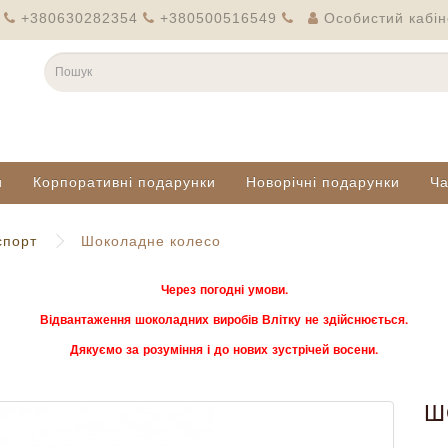
+380630282354
+380500516549
Особистий кабін
и
Корпоративні подарунки
Новорічні подарунки
Ч
спорт
Шоколадне колесо
Через погодні умови.
Відвантаження шоколадних виробів Влітку не здійснюється.
Дякуємо за розуміння і до нових зустрічей восени.
Ш