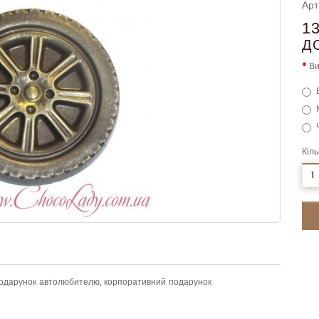
Арт
1
Д
Ви
Кіль
 подарунок автолюбителю, корпоративний подарунок