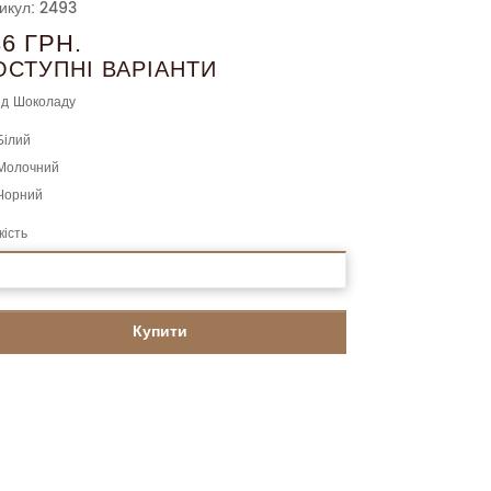
икул: 2493
36 ГРН.
ОСТУПНІ ВАРІАНТИ
д Шоколаду
Білий
Молочний
Чорний
кість
Купити