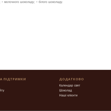
; - молочного шоколаду; - білого шоколаду.
А ПІДТРИМКИ
ДОДАТКОВО
Календар свят
йту
Шоколад
Наші клієнти