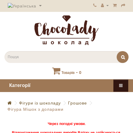
Товарів - 0
Категорії
Фігури із шоколаду
Грошове
Фігура Мішок з доларами
Через погодні умови.
Відвантаження шоколадних виробів Влітку не здійснюється.