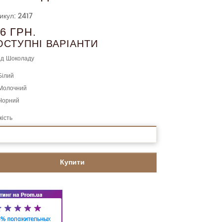
икул: 2417
16 ГРН.
ОСТУПНІ ВАРІАНТИ
д Шоколаду
Білий
Молочний
Чорний
кість
Купити