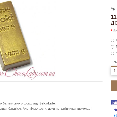
Арт
1
Д
Ви
Кіль
о бельгійського шоколаду Belcolade.
шся багатієм. Але тільки доти, доки не закінчився шоколад!