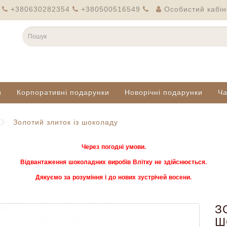
+380630282354
+380500516549
Особистий кабін
и
Корпоративні подарунки
Новорічні подарунки
Ч
Золотий злиток із шоколаду
Через погодні умови.
Відвантаження шоколадних виробів Влітку не здійснюється.
Дякуємо за розуміння і до нових зустрічей восени.
З
Ш