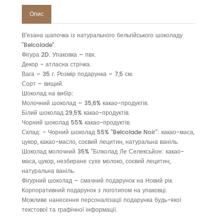
Опис
В'язана шапочка із натурального бельгійського шоколаду
"Belcolade".
Фігура 2D. Упаковка – пвх.
Декор - атласна стрічка.
Вага – 35 г. Розмір подарунка – 7,5 см.
Сорт – вищий.
Шоколад на вибір:
Молочний шоколад – 35,6% какао-продуктів.
Білий шоколад 29,5% какао-продуктів.
Чорний шоколад 55% какао-продуктів.
Склад: - Чорний шоколад 55% "Belcolade Noir": какао-маса,
цукор, какао-масло, соєвий лецитин, натуральна ваніль.
Шоколад молочний 35% "Білколад Ле Селексьйон: какао-
маса, цукор, незбиране сухе молоко, соєвий лецитин,
натуральна ваніль.
Фігурний шоколад – смачний подарунок на Новий рік.
Корпоративний подарунок з логотипом на упаковці.
Можливе нанесення персоналізації подарунка будь-якої
текстової та графічної інформації.