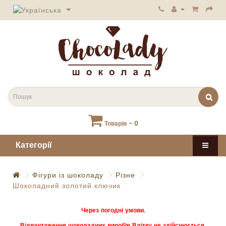
Товарів - 0
Категорії
Фігури із шоколаду
Різне
Шоколадний золотий ключик
Через погодні умови.
Відвантаження шоколадних виробів Влітку не здійснюється.