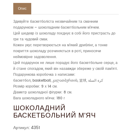
Опис
Здивуйте баскетболіста незвичайним та смачним
подарунком – шоколадним баскетбольним м'ячем.
Цей шедевр із шоколаду поєднує в собі його пристрасть до
гри та чудовий смак.
Кожен укус перетворюється на м'який дриблінг, а тонке
покриття шоколаду розчиняється в роті, приносячи
неймовірне задоволення.
Цей подарунок не лише порадує його баскетбольне серце, а
й стане спогадом, який він назавжди збереже у своїй пам'яті.
Подарункова коробочка з написами:
баскетбол, basketball, კალათბურთის, 篮球, كرة السلة
Розмір коробки: 9 х 14 см.
Діаметр шоколадної фігурки: 8 см.
Вага шоколадного м'яча: 180 г
ШОКОЛАДНИЙ
БАСКЕТБОЛЬНИЙ М'ЯЧ
Артикул: 4351