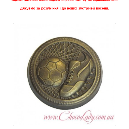
Дякуємо за розуміння і до нових зустрічей восени.