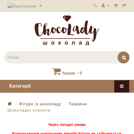
Товарів - 0
Категорії
Фігури із шоколаду
Тварини
Шоколадні слонята
Через погодні умови.
Відвантаження шоколадних виробів Влітку не здійснюється.