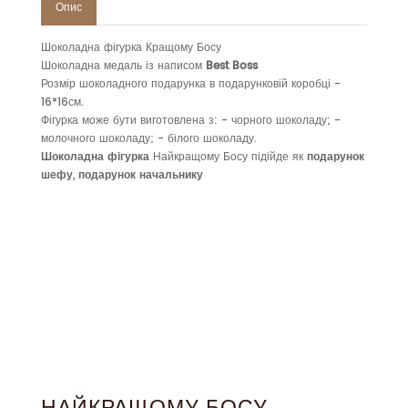
Опис
Шоколадна фігурка Кращому Босу
Шоколадна медаль із написом
Best Boss
Розмір шоколадного подарунка в подарунковій коробці -
16*16см.
Фігурка може бути виготовлена з: - чорного шоколаду; -
молочного шоколаду; - білого шоколаду.
Шоколадна фігурка
Найкращому Босу підійде як
подарунок
шефу
,
подарунок начальнику
НАЙКРАЩОМУ БОСУ