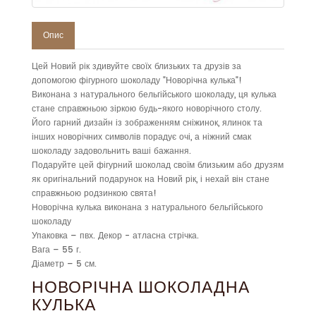
Опис
Цей Новий рік здивуйте своїх близьких та друзів за
допомогою фігурного шоколаду "Новорічна кулька"!
Виконана з натурального бельгійського шоколаду, ця кулька
стане справжньою зіркою будь-якого новорічного столу.
Його гарний дизайн із зображенням сніжинок, ялинок та
інших новорічних символів порадує очі, а ніжний смак
шоколаду задовольнить ваші бажання.
Подаруйте цей фігурний шоколад своїм близьким або друзям
як оригінальний подарунок на Новий рік, і нехай він стане
справжньою родзинкою свята!
Новорічна кулька виконана з натурального бельгійського
шоколаду
Упаковка – пвх. Декор - атласна стрічка.
Вага – 55 г.
Діаметр – 5 см.
НОВОРІЧНА ШОКОЛАДНА
КУЛЬКА