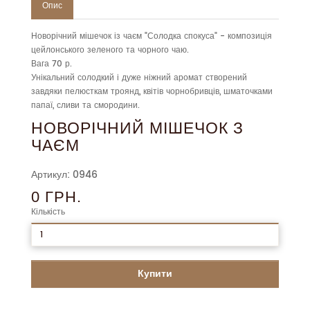
Опис
Новорічний мішечок із чаєм "Солодка спокуса" - композиція
цейлонського зеленого та чорного чаю.
Вага 70 р.
Унікальний солодкий і дуже ніжний аромат створений
завдяки пелюсткам троянд, квітів чорнобривців, шматочками
папаї, сливи та смородини.
НОВОРІЧНИЙ МІШЕЧОК З
ЧАЄМ
Артикул: 0946
0 ГРН.
Кількість
Купити