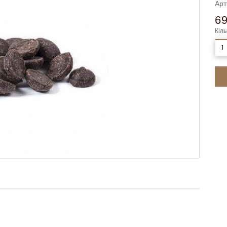
Арт
6
Кіль