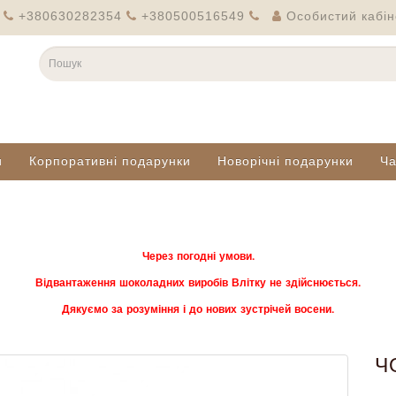
+380630282354
+380500516549
Особистий кабін
и
Корпоративні подарунки
Новорічні подарунки
Ч
Через погодні умови.
Відвантаження шоколадних виробів Влітку не здійснюється.
Дякуємо за розуміння і до нових зустрічей восени.
Ч