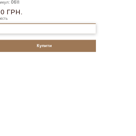
икул: 0611
90 ГРН.
кість
Купити