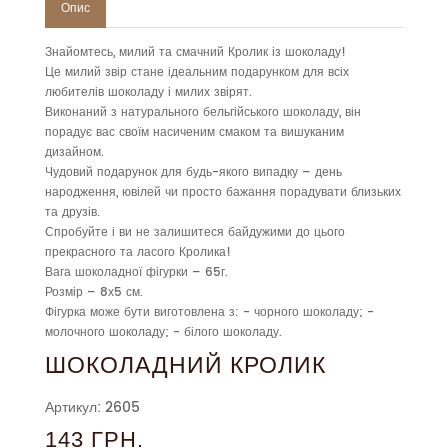
Опис
Знайомтесь, милий та смачний Кролик із шоколаду!
Це милий звір стане ідеальним подарунком для всіх
любителів шоколаду і милих звірят.
Виконаний з натурального бельгійського шоколаду, він
порадує вас своїм насиченим смаком та вишуканим
дизайном.
Чудовий подарунок для будь-якого випадку – день
народження, ювілей чи просто бажання порадувати близьких
та друзів.
Спробуйте і ви не залишитеся байдужими до цього
прекрасного та ласого Кролика!
Вага шоколадної фігурки – 65г.
Розмір – 8х5 см.
Фігурка може бути виготовлена з: - чорного шоколаду; -
молочного шоколаду; - білого шоколаду.
ШОКОЛАДНИЙ КРОЛИК
Артикул: 2605
143 ГРН.