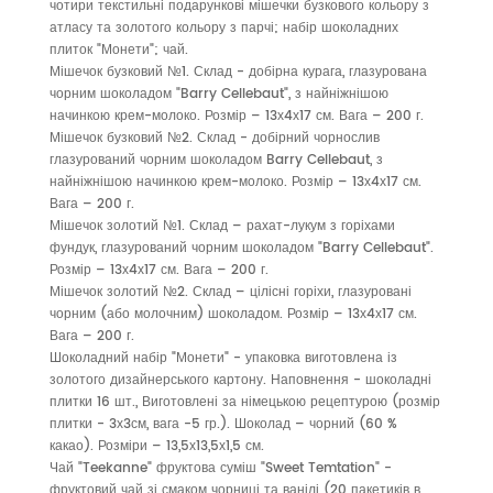
чотири текстильні подарункові мішечки бузкового кольору з
атласу та золотого кольору з парчі; набір шоколадних
плиток "Монети"; чай.
Мішечок бузковий №1. Склад - добірна курага, глазурована
чорним шоколадом "Barry Cellebaut", з найніжнішою
начинкою крем-молоко. Розмір – 13х4х17 см. Вага – 200 г.
Мішечок бузковий №2. Склад - добірний чорнослив
глазурований чорним шоколадом Barry Cellebaut, з
найніжнішою начинкою крем-молоко. Розмір – 13х4х17 см.
Вага – 200 г.
Мішечок золотий №1. Склад – рахат-лукум з горіхами
фундук, глазурований чорним шоколадом "Barry Cellebaut".
Розмір – 13х4х17 см. Вага – 200 г.
Мішечок золотий №2. Склад – цілісні горіхи, глазуровані
чорним (або молочним) шоколадом. Розмір – 13х4х17 см.
Вага – 200 г.
Шоколадний набір "Монети" - упаковка виготовлена із
золотого дизайнерського картону. Наповнення - шоколадні
плитки 16 шт., Виготовлені за німецькою рецептурою (розмір
плитки - 3х3см, вага -5 гр.). Шоколад – чорний (60 %
какао). Розміри – 13,5х13,5х1,5 см.
Чай "Teekanne" фруктова суміш "Sweet Temtation" -
фруктовий чай зі смаком чорниці та ванілі (20 пакетиків в