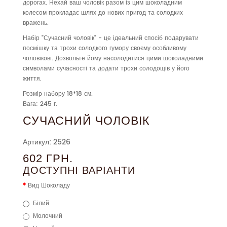
дорогах. Нехай ваш чоловік разом із цим шоколадним
колесом прокладає шлях до нових пригод та солодких
вражень.
Набір "Сучасний чоловік" - це ідеальний спосіб подарувати
посмішку та трохи солодкого гумору своєму особливому
чоловікові. Дозвольте йому насолодитися цими шоколадними
символами сучасності та додати трохи солодощів у його
життя.
Розмір набору 18*18 см.
Вага: 245 г.
СУЧАСНИЙ ЧОЛОВІК
Артикул: 2526
602 ГРН.
ДОСТУПНІ ВАРІАНТИ
Вид Шоколаду
Білий
Молочний