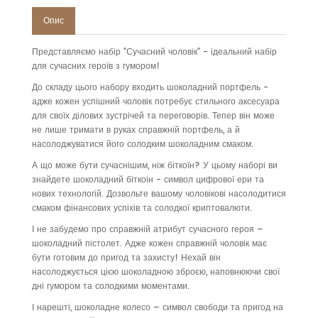
Опис
Представляємо набір "Сучасний чоловік" - ідеальний набір
для сучасних героїв з гумором!
До складу цього набору входить шоколадний портфель -
адже кожен успішний чоловік потребує стильного аксесуара
для своїх ділових зустрічей та переговорів. Тепер він може
не лише тримати в руках справжній портфель, а й
насолоджуватися його солодким шоколадним смаком.
А що може бути сучаснішим, ніж біткоїн? У цьому наборі ви
знайдете шоколадний біткоін - символ цифрової ери та
нових технологій. Дозвольте вашому чоловікові насолодитися
смаком фінансових успіхів та солодкої криптовалюти.
І не забудемо про справжній атрибут сучасного героя –
шоколадний пістолет. Адже кожен справжній чоловік має
бути готовим до пригод та захисту! Нехай він
насолоджується цією шоколадною зброєю, наповнюючи свої
дні гумором та солодкими моментами.
І нарешті, шоколадне колесо – символ свободи та пригод на