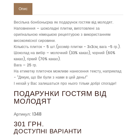
Опис
Весільна бонбоньєрка як подарунок гостям від молодят.
Наповнення – шоколадні плитки, виготовлені за
оригінальною німецькою рецептурою з використанням
високоякісної сировини.
Кількість плиток - 5 шт.(розмір плитки - 3х3см, вага -5 гр.).
Шоколад на вибір – молочний (33% какао), чорний (60%
какао), гіркий (70% какао).
Вага – 25 гр.
На етикетку плиточок можливе нанесення тексту, наприклад
- "Дякую, що Ви були з нами в цей день!"
І нехай у Вас залишаться про нього тільки добрі спогади!
ПОДАРУНКИ ГОСТЯМ ВІД
МОЛОДЯТ
Артикул: 1348
301 ГРН.
ДОСТУПНІ ВАРІАНТИ