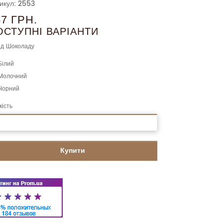
икул: 2553
57 ГРН.
ОСТУПНІ ВАРІАНТИ
д Шоколаду
Білий
Молочний
Чорний
кість
Купити