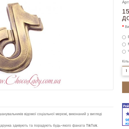
Арт
1
Д
Ви
Кіль
нувальників відомої соціальної мережі, виконаний у вигляді
дарунка здивують та порадують будь-якого фаната TikTok.