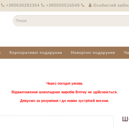
+380630282354
+380500516549
Особистий кабін
и
Корпоративні подарунки
Новорічні подарунки
Ч
Через погодні умови.
Відвантаження шоколадних виробів Влітку не здійснюється.
Дякуємо за розуміння і до нових зустрічей восени.
Ш