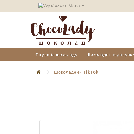
Мова
Фігури із шоколаду
Шоколадні подарунк
Шоколадний TikTok