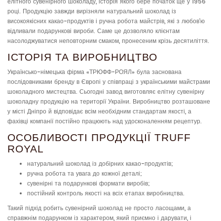
елітного сувенірного шоколаду, історія якого бере початок ще у 1956
році. Продукцію завжди вирізняли натуральний шоколад із
високоякісних какао-продуктів і ручна робота майстрів, які з любов'ю
відливали подарункові вироби. Саме це дозволяло клієнтам
насолоджуватися неповторним смаком, пронесеним крізь десятиліття.
ІСТОРІЯ ТА ВИРОБНИЦТВО
Українсько-німецька фірма «ТРЮФФ-РОЯЛ» була заснована
послідовниками бренду в Європі у співпраці з українськими майстрами
шоколадного мистецтва. Сьогодні завод виготовляє елітну сувенірну
шоколадну продукцію на території України. Виробництво розташоване
у місті Дніпро й відповідає всім необхідним стандартам якості, а
фахівці компанії постійно працюють над удосконаленням рецептур.
ОСОБЛИВОСТІ ПРОДУКЦІЇ TRUFF
ROYAL
натуральний шоколад із добірних какао-продуктів;
ручна робота та увага до кожної деталі;
сувенірні та подарункові формати виробів;
постійний контроль якості на всіх етапах виробництва.
Такий підхід робить сувенірний шоколад не просто ласощами, а
справжнім подарунком із характером, який приємно і дарувати, і