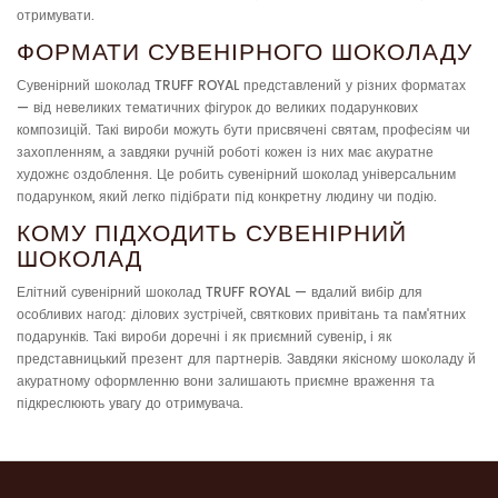
отримувати.
ФОРМАТИ СУВЕНІРНОГО ШОКОЛАДУ
Сувенірний шоколад TRUFF ROYAL представлений у різних форматах
— від невеликих тематичних фігурок до великих подарункових
композицій. Такі вироби можуть бути присвячені святам, професіям чи
захопленням, а завдяки ручній роботі кожен із них має акуратне
художнє оздоблення. Це робить сувенірний шоколад універсальним
подарунком, який легко підібрати під конкретну людину чи подію.
КОМУ ПІДХОДИТЬ СУВЕНІРНИЙ
ШОКОЛАД
Елітний сувенірний шоколад TRUFF ROYAL — вдалий вибір для
особливих нагод: ділових зустрічей, святкових привітань та пам'ятних
подарунків. Такі вироби доречні і як приємний сувенір, і як
представницький презент для партнерів. Завдяки якісному шоколаду й
акуратному оформленню вони залишають приємне враження та
підкреслюють увагу до отримувача.