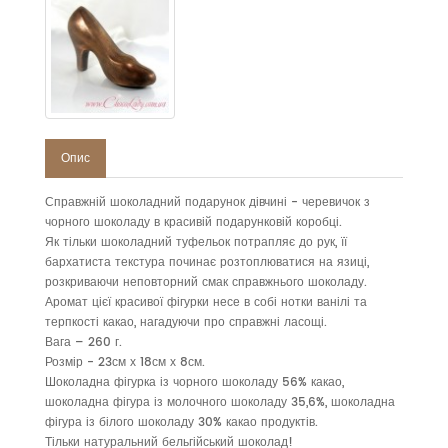
Опис
Справжній шоколадний подарунок дівчині - черевичок з
чорного шоколаду в красивій подарунковій коробці.
Як тільки шоколадний туфельок потрапляє до рук, її
бархатиста текстура починає розтоплюватися на язиці,
розкриваючи неповторний смак справжнього шоколаду.
Аромат цієї красивої фігурки несе в собі нотки ванілі та
терпкості какао, нагадуючи про справжні ласощі.
Вага – 260 г.
Розмір - 23см х 18см х 8см.
Шоколадна фігурка із чорного шоколаду 56% какао,
шоколадна фігура із молочного шоколаду 35,6%, шоколадна
фігура із білого шоколаду 30% какао продуктів.
Тільки натуральний бельгійський шоколад!