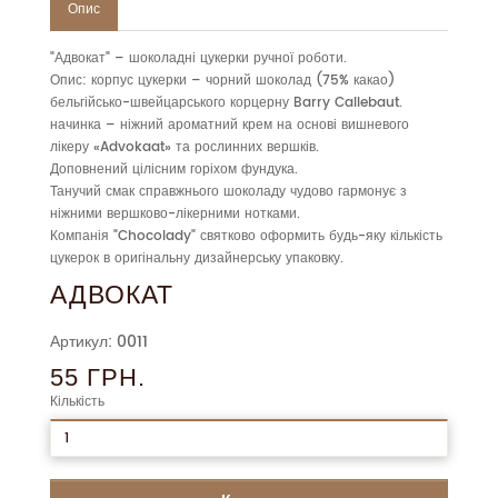
Опис
"Адвокат" – шоколадні цукерки ручної роботи.
Опис: корпус цукерки – чорний шоколад (75% какао)
бельгійсько-швейцарського корцерну Barry Callebaut.
начинка – ніжний ароматний крем на основі вишневого
лікеру «Advokaat» та рослинних вершків.
Доповнений цілісним горіхом фундука.
Танучий смак справжнього шоколаду чудово гармонує з
ніжними вершково-лікерними нотками.
Компанія "Chocolady" святково оформить будь-яку кількість
цукерок в оригінальну дизайнерську упаковку.
АДВОКАТ
Артикул: 0011
55 ГРН.
Кількість