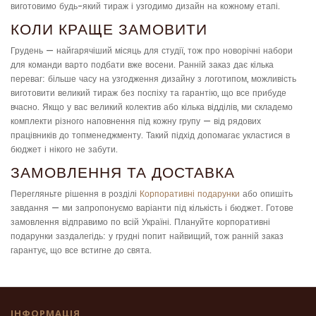
виготовимо будь-який тираж і узгодимо дизайн на кожному етапі.
КОЛИ КРАЩЕ ЗАМОВИТИ
Грудень — найгарячіший місяць для студії, тож про новорічні набори
для команди варто подбати вже восени. Ранній заказ дає кілька
переваг: більше часу на узгодження дизайну з логотипом, можливість
виготовити великий тираж без поспіху та гарантію, що все прибуде
вчасно. Якщо у вас великий колектив або кілька відділів, ми складемо
комплекти різного наповнення під кожну групу — від рядових
працівників до топменеджменту. Такий підхід допомагає укластися в
бюджет і нікого не забути.
ЗАМОВЛЕННЯ ТА ДОСТАВКА
Перегляньте рішення в розділі
Корпоративні подарунки
або опишіть
завдання — ми запропонуємо варіанти під кількість і бюджет. Готове
замовлення відправимо по всій Україні. Плануйте корпоративні
подарунки заздалегідь: у грудні попит найвищий, тож ранній заказ
гарантує, що все встигне до свята.
ІНФОРМАЦІЯ