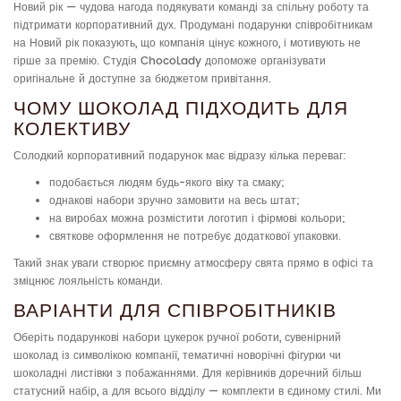
Новий рік — чудова нагода подякувати команді за спільну роботу та
підтримати корпоративний дух. Продумані подарунки співробітникам
на Новий рік показують, що компанія цінує кожного, і мотивують не
гірше за премію. Студія ChocoLady допоможе організувати
оригінальне й доступне за бюджетом привітання.
ЧОМУ ШОКОЛАД ПІДХОДИТЬ ДЛЯ
КОЛЕКТИВУ
Солодкий корпоративний подарунок має відразу кілька переваг:
подобається людям будь-якого віку та смаку;
однакові набори зручно замовити на весь штат;
на виробах можна розмістити логотип і фірмові кольори;
святкове оформлення не потребує додаткової упаковки.
Такий знак уваги створює приємну атмосферу свята прямо в офісі та
зміцнює лояльність команди.
ВАРІАНТИ ДЛЯ СПІВРОБІТНИКІВ
Оберіть подарункові набори цукерок ручної роботи, сувенірний
шоколад із символікою компанії, тематичні новорічні фігурки чи
шоколадні листівки з побажаннями. Для керівників доречний більш
статусний набір, а для всього відділу — комплекти в єдиному стилі. Ми